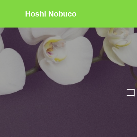
Hoshi Nobuco
コ
ー
チ
ン
グ