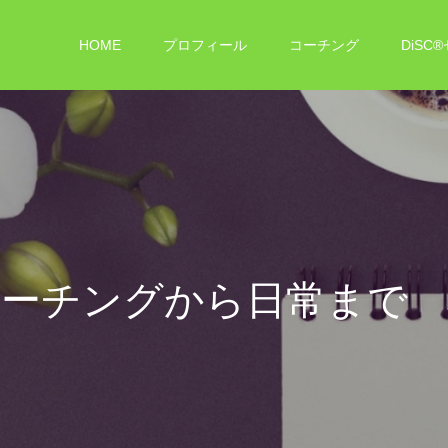
HOME
プロフィール
コーチング
DiSC
か
ら
日
常
ま
で
心
に
移
り
ゆ