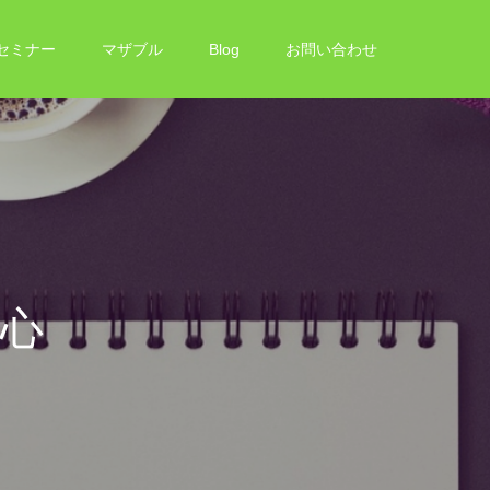
®セミナー
マザブル
Blog
お問い合わせ
く
よ
し
な
し
ご